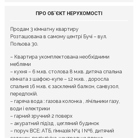
ПРО ОБ`ЄКТ НЕРУХОМОСТІ
Продам 3 кімнатну квартиру
Розташована в самому центрі Бучі – вул.
Польова 30.
– Квартира укомплектована необхідними
меблями
– кухня – 6 м.кв. столова 8 м.кв. дитяча спальна
кімната з шафою-купе – 12 м.кв. , доросла
спальня 16 м.кв. є засклений балкон, санвузол,
передпокій.
– гаряча вода : газова колонка , лічільники газу,
води і електрики
– гарний зручний 2 поверх
– акуратний підїзд , цегляний будинок
– поруч ВСЕ: АТБ, гімназія №4 І №6, дитячий