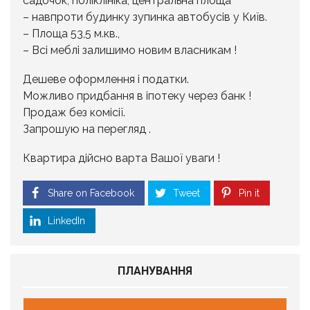
садочок, поліклініка, центральна площа
– навпроти будинку зупинка автобусів у Київ.
– Площа 53,5 м.кв.,
– Всі меблі залишимо новим власникам !
Дешеве оформлення і податки.
Можливо придбання в іпотеку через банк !
Продаж без комісії.
Запрошую на перегляд .
Квартира дійсно варта Вашої уваги !
Share on Facebook
Tweet
Pin it
LinkedIn
ПЛАНУВАННЯ