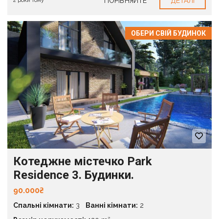
ПОРІВНЯЙТЕ
ДЕТАЛІ
2 роки тому
ОБЕРИ СВІЙ БУДИНОК
Котеджне містечко Park
Residence 3. Будинки.
90.000₴
Спальні кімнати:
3
Ванні кімнати:
2