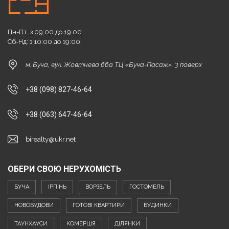
Пн-Пт: з 09:00 до 19:00
Сб-Нд: з 10:00 до 19:00
м. Буча, вул. Жовтнева 66а ТЦ «Буча-Пасаж», 3 поверх
+38 (098) 827-46-64
+38 (063) 647-46-64
birealty@ukr.net
ОБЕРИ СВОЮ НЕРУХОМІСТЬ
БУЧА
ІРПІНЬ
ВОРЗЕЛЬ
ГОСТОМЕЛЬ
НОВОБУДОВИ
ГОТОВІ КВАРТИРИ
БУДИНКИ
ТАУНХАУСИ
КОМЕРЦІЯ
ДІЛЯНКИ