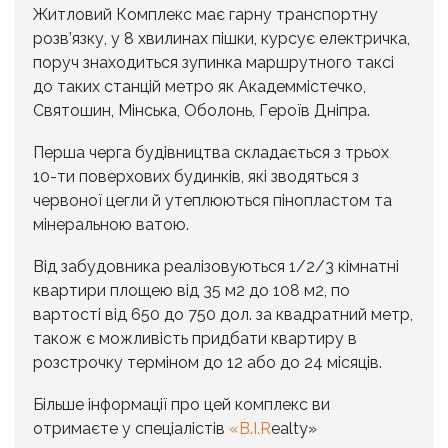
Житловий Комплекс має гарну транспортну
розв’язку, у 8 хвилинах пішки, курсує електричка,
поруч знаходиться зупинка маршрутного таксі
до таких станцій метро як Академмістечко,
Святошин, Мінська, Оболонь, Героїв Дніпра.
Перша черга будівництва складається з трьох
10-ти поверхових будинків, які зводяться з
червоної цегли й утеплюються пінопластом та
мінеральною ватою.
Від забудовника реалізовуються 1/2/3 кімнатні
квартири площею від 35 м2 до 108 м2, по
вартості від 650 до 750 дол. за квадратний метр,
також є можливість придбати квартиру в
розстрочку терміном до 12 або до 24 місяців.
Більше інформації про цей комплекс ви
отримаєте у спеціалістів
«B.I.R
ealty»