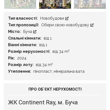
Тип власності:
Новобудови
Тип пропозиції:
Обери свою новобудову
Місто:
Буча
Спальні кімнати:
від 1
Ванні кімнати:
від 1
Розмір нерухомості:
від 34 m²
Рік:
2024
Розмір лоту:
від 34 m²
Утеплення:
пінопласт, мінеральна вата
ПРО ОБ`ЄКТ НЕРУХОМОСТІ
ЖК Continent Ray, м. Буча