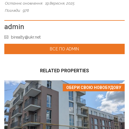
Останнє оновлення:
19 Вересня, 2025
Погляди:
976
admin
birealty@ukr.net
ВСЕ ПО ADMIN
RELATED PROPERTIES
ОБЕРИ СВОЮ НОВОБУДОВУ