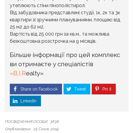
утеплюють стіни пінополістирол.
Від забудовника представлені студії, 1к, 2к та 3к
квартири зі зручними плануваннями, площею від
25 м2 до 62 м2.
Вартість від 25 000 грн за кв.м., та можлива
безкоштовна розстрочка на 9 місяців.
Більше інформації про цей комплекс
ви отримаєте у спеціалістів
«B.I.R
ealty»
Share on Facebook
Tweet
Pin it
LinkedIn
ПОСВІДЧЕННЯ ОСОБИ:
3636
Опубліковано:
25 Січня, 2019