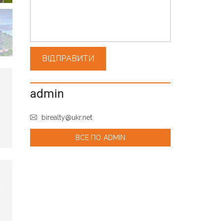
admin
birealty@ukr.net
ВСЕ ПО ADMIN