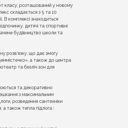
т класу, розташований у новому
лекс складається з 5 та 10
ї. В комплексі знаходиться
відпочинку, дитячі та спортивні
ачене будівництво школи та
у розв’язку, що дає змогу
деммістечко», а також до центра
нотеатр та безліч зон для
плюються та декоративно
мешкання з максимальним
длоги, розведення сантехніки
я, а також тепла підлога :