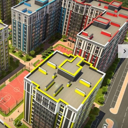
1
/
5