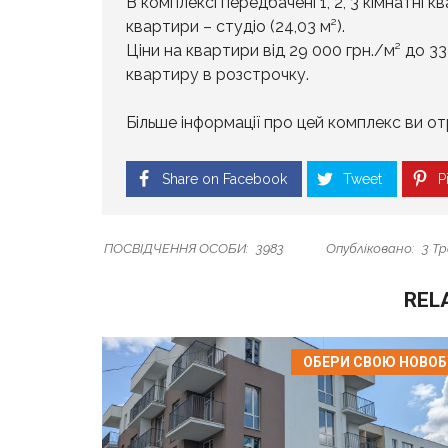
В комплексі передбачені 1, 2, 3 кімнатні к
квартири – студіо (24,03 м²).
Ціни на квартири від 29 000 грн./м² до 
квартиру в розстрочку.
Більше інформації про цей комплекс ви от
Share on Facebook
Tweet
Pi
ПОСВІДЧЕННЯ ОСОБИ:
3983
Опубліковано:
3 Тр
REL
ОБЕРИ СВОЮ НОВО