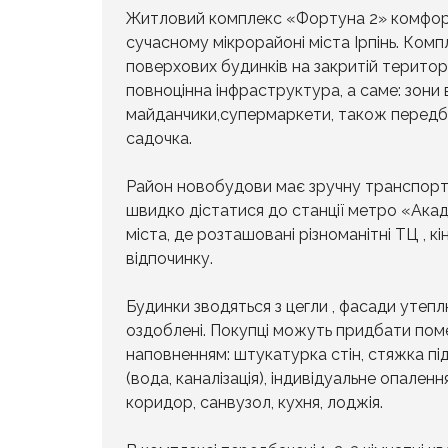
Житловий комплекс «Фортуна 2» комфор
сучасному мікрорайоні міста Ірпінь. Комп
поверхових будинків на закритій територі
повноцінна інфраструктура, а саме: зони 
майданчики,супермаркети, також передб
садочка.
Район новобудови має зручну транспортн
швидко дістатися до станції метро «Ака
міста, де розташовані різноманітні ТЦ , кі
відпочинку.
Будинки зводяться з цегли , фасади уте
оздоблені. Покупці можуть придбати по
наповненням: штукатурка стін, стяжка пі
(вода, каналізація), індивідуальне опаленн
коридор, санвузол, кухня, лоджія.