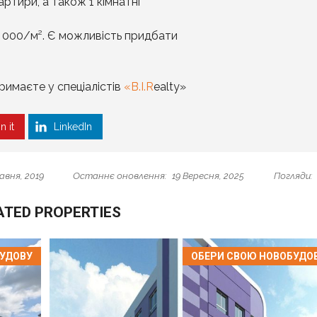
вартири, а також 1 кімнатні
33 000/м². Є можливість придбати
римаєте у спеціалістів
«B.I.R
ealty»
n it
LinkedIn
авня, 2019
Останнє оновлення:
19 Вересня, 2025
Погляди:
ATED PROPERTIES
БУДОВУ
ОБЕРИ СВОЮ НОВОБУДО