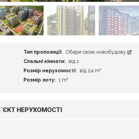
Тип пропозиції:
Обери свою новобудову
Спальні кімнати:
від 1
Розмір нерухомості:
від 24 m²
Розмір лоту:
1 m²
Б`ЄКТ НЕРУХОМОСТІ