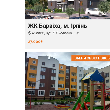
ЖК Барвіха, м. Ірпінь
м.Ірпінь, вул. Г. Сковроди , 1-3
27.000₴
ОБЕРИ СВОЮ НОВО