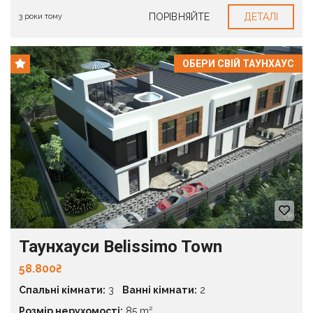
ПОРІВНЯЙТЕ
ДЕТАЛІ
3 роки тому
ОБЕРИ СВІЙ ТАУНХАУС
Таунхауси Belissimo Town
58.800₴
Спальні кімнати:
3
Ванні кімнати:
2
Розмір нерухомості:
85 m²