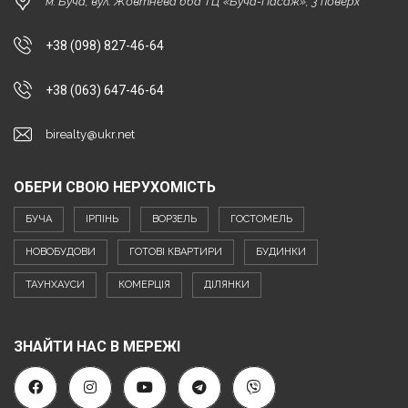
м. Буча, вул. Жовтнева 66а ТЦ «Буча-Пасаж», 3 поверх
+38 (098) 827-46-64
+38 (063) 647-46-64
birealty@ukr.net
ОБЕРИ СВОЮ НЕРУХОМІСТЬ
БУЧА
ІРПІНЬ
ВОРЗЕЛЬ
ГОСТОМЕЛЬ
НОВОБУДОВИ
ГОТОВІ КВАРТИРИ
БУДИНКИ
ТАУНХАУСИ
КОМЕРЦІЯ
ДІЛЯНКИ
ЗНАЙТИ НАС В МЕРЕЖІ