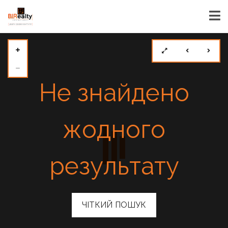
Не знайдено
жодного
результату
ЧІТКИЙ ПОШУК