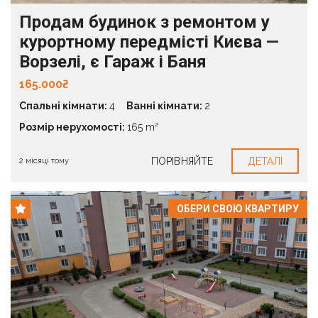
Продам будинок з ремонтом у
курортному передмісті Києва —
Ворзелі, є Гараж і Баня
165.000₴
Спальні кімнати:
4
Ванні кімнати:
2
Розмір нерухомості:
165 m²
ПОРІВНЯЙТЕ
ДЕТАЛІ
2 місяці тому
ОБЕРИ СВОЮ КВАРТИРУ