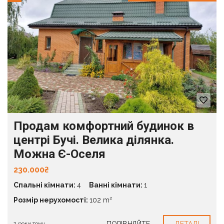
Продам комфортний будинок в
центрі Бучі. Велика ділянка.
Можна Є-Оселя
230.000₴
Спальні кімнати:
4
Ванні кімнати:
1
Розмір нерухомості:
102 m²
2 роки тому